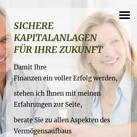
FINANZIERUNG
SICHERE
IHRER TRÄUME
KAPITALANLAGEN
PROFESSIONELLE
FÜR IHRE ZUKUNFT
Finanzierungen von Anfang an
RUHESTANDSPLANUNG
in professionelle Hände legen...
Damit Ihre
Ihre Vorsorge gehört in sichere
Finanzen ein voller Erfolg werden,
...damit Sie auch in Zukunft das
Hände...
Leben genießen können
stehen ich Ihnen mit meinen
..damit Sie Ihren Ruhestand wiklich
Erfahrungen zur Seite,
und Ihre Träume sich
sichern
verwirklichen.
berate Sie zu allen Aspekten des
und die Früchte Ihrer Arbeit
Vermögensaufbaus
genießen können.