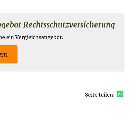
ebot Rechts­schutz­ver­si­che­rung
ne ein Vergleichsangebot.
ern
Seite teilen: