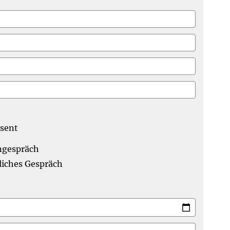
ssent
ngespräch
iches Gespräch