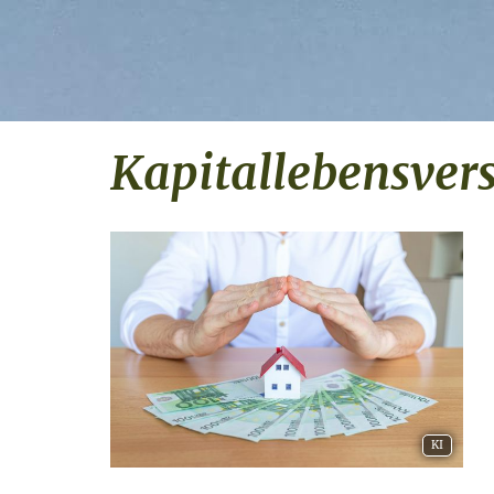
Ka­pi­tal­le­bens­ver
KI