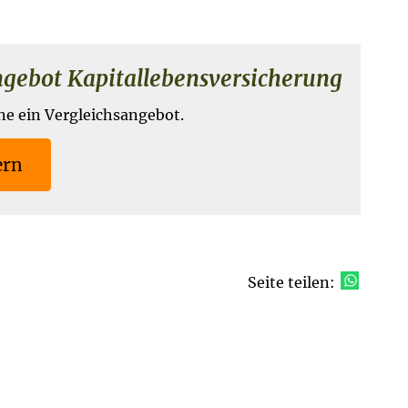
bot Ka­pi­tal­le­bens­ver­si­che­rung
ne ein Vergleichsangebot.
ern
Seite teilen: