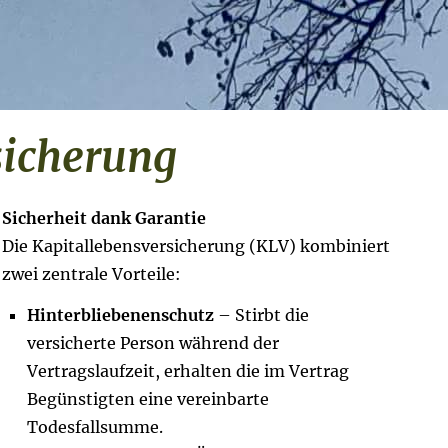
­si­che­rung
Sicherheit dank Garantie
Die Ka­pi­tal­le­bens­ver­si­che­rung (KLV) kombiniert
zwei zentrale Vorteile:
Hinterbliebenenschutz
– Stirbt die
versicherte Person während der
Vertragslaufzeit, erhalten die im Vertrag
Begünstigten eine vereinbarte
Todesfallsumme.