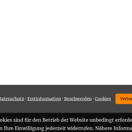
·
·
·
Datenschutz
Erstinformation
Beschwerden
Cookies
Vertr
kies sind für den Betrieb der Website unbedingt erforde
Ihre Einwilligung jederzeit widerrufen. Nähere Informa