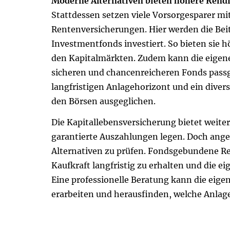
Moderne Alternativen bieten höhere Rend
Stattdessen setzen viele Vorsorgesparer mi
Rentenversicherungen. Hier werden die Beitr
Investmentfonds investiert. So bieten sie h
den Kapitalmärkten. Zudem kann die eigene
sicheren und chancenreicheren Fonds pass
langfristigen Anlagehorizont und ein dive
den Börsen ausgeglichen.
Die Ka­pi­tal­le­bens­ver­si­che­rung bietet wei
garantierte Auszahlungen legen. Doch angesi
Alternativen zu prüfen. Fondsgebundene R
Kaufkraft langfristig zu erhalten und die eig
Eine professionelle Beratung kann die eig
erarbeiten und herausfinden, welche Anlage