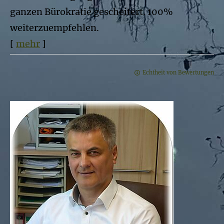
ganzen Bürokratie gescheitert. 100%
weiterzuempfehlen.
[
mehr
]
Echtheit von Bewertungen