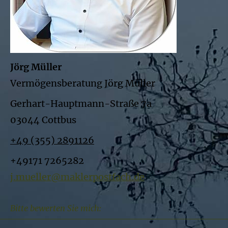
Jörg Müller
Vermögensberatung Jörg Müller
Gerhart-Hauptmann-Straße 7a
03044 Cottbus
+49 (355) 2891126
+49171 7265282
j.mueller@maklerpostfach.de
Bitte bewerten Sie mich: