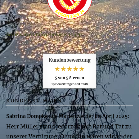
So bewerten mich meine Kunden...
Kundenbewertung
5
von
5
Sternen
19
Bewertungen seit 2018
KUNDENSTIMMEN:
Sabrina Dompke
aus Marienwerder
im April 2025:
Herr Müller stand jederzeit mit Rat und Tat zu
unserer Verfügung. Ohne ihn wären wir an der