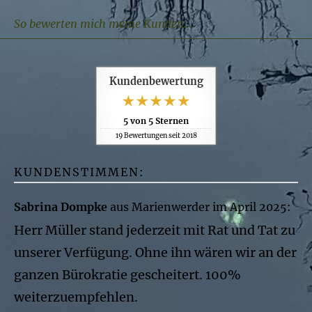
So bewerten mich meine Kunden...
Kundenbewertung
5
von
5
Sternen
19
Bewertungen seit 2018
KUNDENSTIMMEN:
Sabrina Dompke
aus Marienwerder
im April 2025:
Herr Müller stand jederzeit mit Rat und Tat zu
unserer Verfügung. Ohne ihn wären wir an der
ganzen Bürokratie gescheitert. 100%
weiterzuempfehlen.