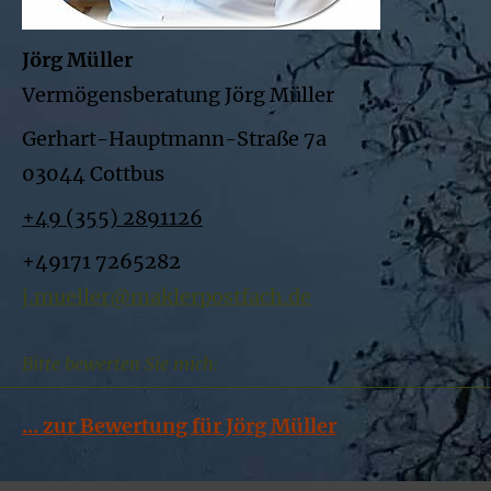
Jörg Müller
Vermögensberatung Jörg Müller
Gerhart-Hauptmann-Straße 7a
03044 Cottbus
+49 (355) 2891126
+49171 7265282
j.mueller@maklerpostfach.de
Bitte bewerten Sie mich:
... zur Bewertung für Jörg Müller