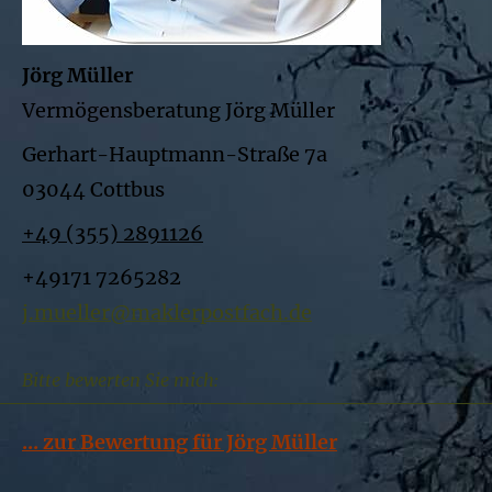
Jörg Müller
Vermögensberatung Jörg Müller
Gerhart-Hauptmann-Straße 7a
03044 Cottbus
+49 (355) 2891126
+49171 7265282
j.mueller@maklerpostfach.de
Bitte bewerten Sie mich:
... zur Bewertung für Jörg Müller