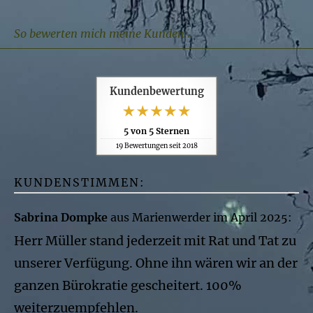
So bewerten mich meine Kunden...
Kundenbewertung
5
von
5
Sternen
19
Bewertungen seit 2018
KUNDENSTIMMEN:
Sabrina Dompke
aus Marienwerder
im April 2025:
Herr Müller stand jederzeit mit Rat und Tat zu
unserer Verfügung. Ohne ihn wären wir an der
ganzen Bürokratie gescheitert. 100%
weiterzuempfehlen.