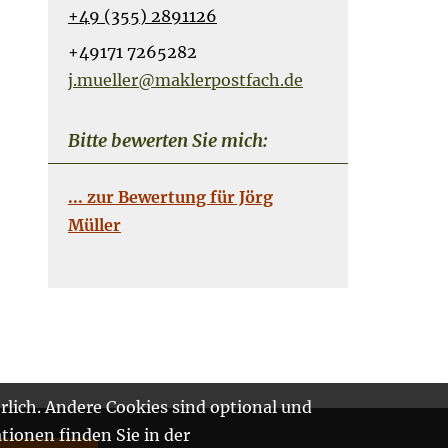
+49 (355) 2891126
+49171 7265282
j.mueller@maklerpostfach.de
Bitte bewerten Sie mich:
... zur Bewertung für Jörg
Müller
rlich. Andere Cookies sind optional und
tionen finden Sie in der