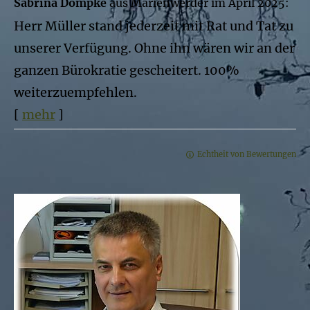
Sabrina Dompke
aus Marienwerder
im April 2025:
Herr Müller stand jederzeit mit Rat und Tat zu
unserer Verfügung. Ohne ihn wären wir an der
ganzen Bürokratie gescheitert. 100%
weiterzuempfehlen.
[
mehr
]
Echtheit von Bewertungen