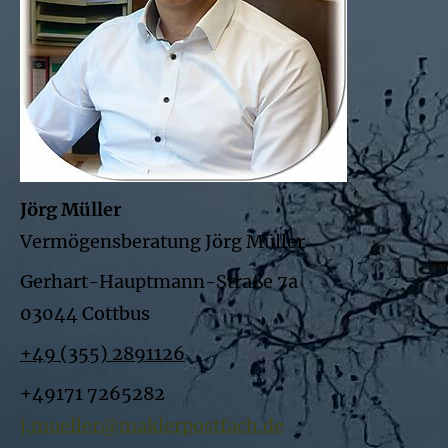
Jörg Müller
Vermögensberatung Jörg Müller
Gerhart-Hauptmann-Straße 7a
03044 Cottbus
+49 (355) 2891126
+49171 7265282
j.mueller@maklerpostfach.de