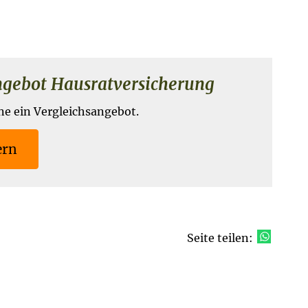
ebot Haus­rat­ver­si­che­rung
ne ein Vergleichsangebot.
ern
Seite teilen: