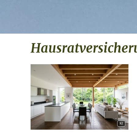
Haus­rat­ver­si­che­
KI