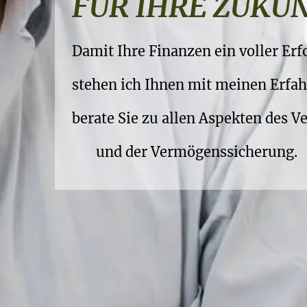
RUHESTANDSPL
FÜR IHRE ZUKU
Ihre Vorsorge gehört in sichere Hän
Damit Ihre Finanzen ein voller Erf
..damit Sie Ihren Ruhestand wiklic
stehen ich Ihnen mit meinen Erfah
und die Früchte Ihrer Arbeit geni
berate Sie zu allen Aspekten des 
und der Vermögenssicherung.