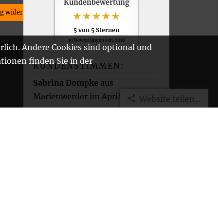
Kundenbewertung
ag widerrufen
5
von
5
Sternen
19
Bewertungen seit 2018
rlich. Andere Cookies sind optional und
tionen finden Sie in der
KUNDENSTIMMEN:
Sabrina Dompke
aus
Marienwerder
im April 2025:
Website teilen...
Herr Müller stand jederzeit mit
Rat und Tat zu unserer
Verfügung. Ohne ihn wären wir
an der ganzen Bürokratie
gescheitert. 100%
weiterzuempfehlen.
[
mehr
]