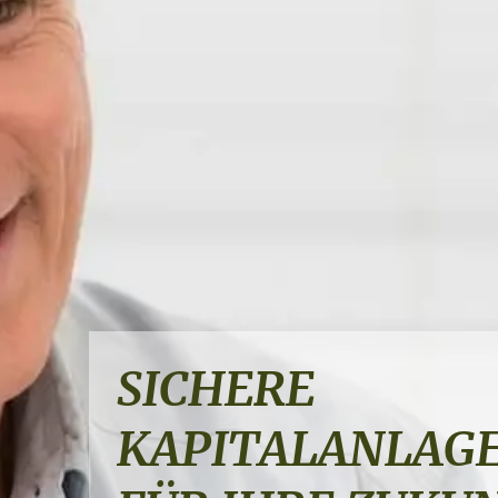
SICHERE
PROFESSIONELL
KAPITALANLAG