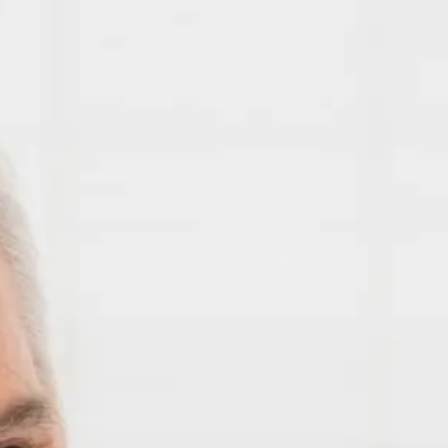
FINANZIERUNG
IHRER TRÄUME
Finanzierungen von Anfang an
in professionelle Hände legen...
...damit Sie auch in Zukunft das 
und Ihre Träume sich verwirkliche