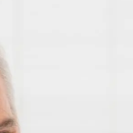
FINANZIERUNG
IHRER TRÄUME
Finanzierungen von Anfang an
in professionelle Hände legen...
...damit Sie auch in Zukunft das 
und Ihre Träume sich verwirkliche