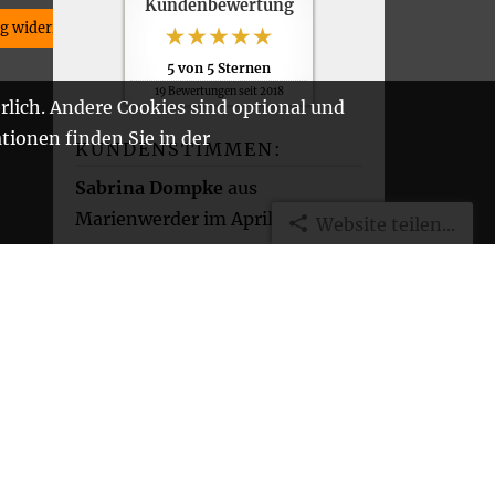
Kundenbewertung
ag widerrufen
5
von
5
Sternen
19
Bewertungen seit 2018
rlich. Andere Cookies sind optional und
tionen finden Sie in der
KUNDENSTIMMEN:
Sabrina Dompke
aus
Marienwerder
im April 2025:
Website teilen...
Herr Müller stand jederzeit mit
Rat und Tat zu unserer
Verfügung. Ohne ihn wären wir
an der ganzen Bürokratie
gescheitert. 100%
weiterzuempfehlen.
[
mehr
]