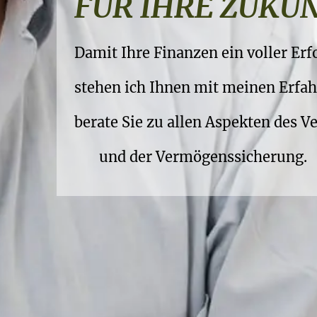
RUHESTANDSPL
FÜR IHRE ZUKU
Ihre Vorsorge gehört in sichere Hän
Damit Ihre Finanzen ein voller Erf
..damit Sie Ihren Ruhestand wiklic
stehen ich Ihnen mit meinen Erfah
und die Früchte Ihrer Arbeit geni
berate Sie zu allen Aspekten des 
und der Vermögenssicherung.