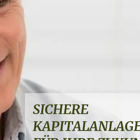
SICHERE
PROFESSIONELL
KAPITALANLAG