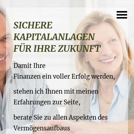
FINANZIERUNG
SICHERE
IHRER TRÄUME
KAPITALANLAGEN
PROFESSIONELLE
FÜR IHRE ZUKUNFT
Finanzierungen von Anfang an
RUHESTANDSPLANUNG
in professionelle Hände legen...
Damit Ihre
Ihre Vorsorge gehört in sichere
Finanzen ein voller Erfolg werden,
...damit Sie auch in Zukunft das
Hände...
Leben genießen können
stehen ich Ihnen mit meinen
..damit Sie Ihren Ruhestand wiklich
Erfahrungen zur Seite,
und Ihre Träume sich
sichern
verwirklichen.
berate Sie zu allen Aspekten des
und die Früchte Ihrer Arbeit
Vermögensaufbaus
genießen können.