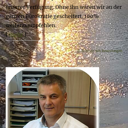
unserer Verfügung. Ohne ihn wären wir an der
ganzen Bürokratie gescheitert. 100%
weiterzuempfehlen.
[
mehr
]
Echtheit von Bewertungen