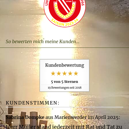
So bewerten mich meine Kunden...
Kundenbewertung
5
von
5
Sternen
19
Bewertungen seit 2018
KUNDENSTIMMEN:
Sabrina Dompke
aus Marienwerder
im April 2025:
Herr Müller stand jederzeit mit Rat und Tat zu