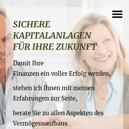
FINANZIERUNG
SICHERE
IHRER TRÄUME
KAPITALANLAGEN
PROFESSIONELLE
FÜR IHRE ZUKUNFT
Finanzierungen von Anfang an
RUHESTANDSPLANUNG
in professionelle Hände legen...
Damit Ihre
Ihre Vorsorge gehört in sichere
Finanzen ein voller Erfolg werden,
...damit Sie auch in Zukunft das
Hände...
Leben genießen können
stehen ich Ihnen mit meinen
..damit Sie Ihren Ruhestand wiklich
Erfahrungen zur Seite,
und Ihre Träume sich
sichern
verwirklichen.
berate Sie zu allen Aspekten des
und die Früchte Ihrer Arbeit
Vermögensaufbaus
genießen können.