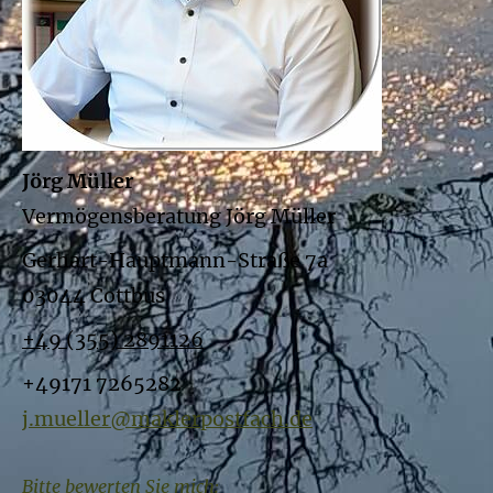
Jörg Müller
Vermögensberatung Jörg Müller
Gerhart-Hauptmann-Straße 7a
03044 Cottbus
+49 (355) 2891126
+49171 7265282
j.mueller@maklerpostfach.de
Bitte bewerten Sie mich: