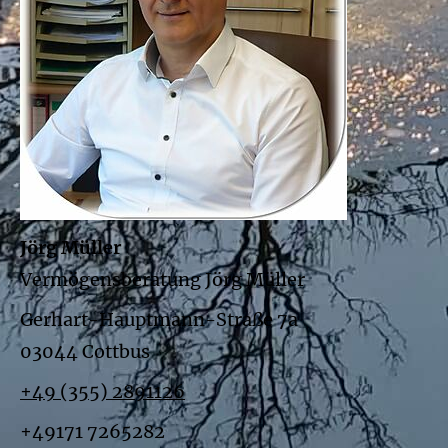
Jörg Müller
Vermögensberatung Jörg Müller
Gerhart-Hauptmann-Straße 7a
03044 Cottbus
+49 (355) 2891126
+49171 7265282