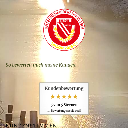
So bewerten mich meine Kunden...
Kundenbewertung
5
von
5
Sternen
19
Bewertungen seit 2018
KUNDENSTIMMEN: