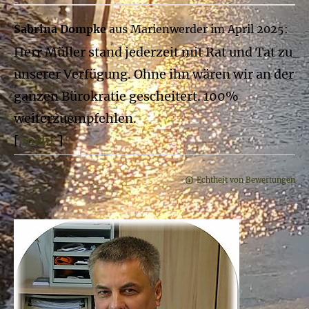
Sabrina Dompke
aus Marienwerder
im April 2025:
Herr Müller stand jederzeit mit Rat und Tat zu
unserer Verfügung. Ohne ihn wären wir an der
ganzen Bürokratie gescheitert. 100%
weiterzuempfehlen.
[
mehr
]
Echtheit von Bewertungen