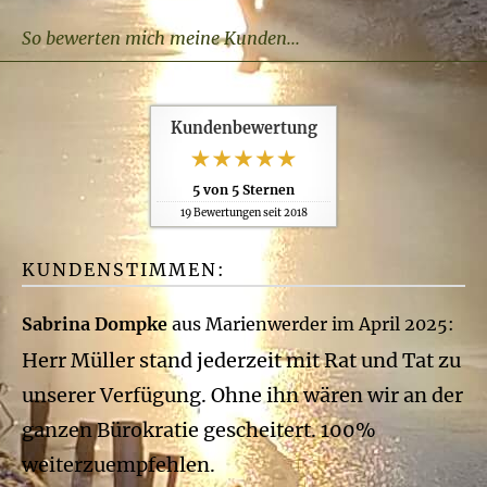
So bewerten mich meine Kunden...
Kundenbewertung
5
von
5
Sternen
19
Bewertungen seit 2018
KUNDENSTIMMEN:
Sabrina Dompke
aus Marienwerder
im April 2025:
Herr Müller stand jederzeit mit Rat und Tat zu
unserer Verfügung. Ohne ihn wären wir an der
ganzen Bürokratie gescheitert. 100%
weiterzuempfehlen.