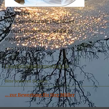
Jörg Müller
Vermögensberatung Jörg Müller
Gerhart-Hauptmann-Straße 7a
03044 Cottbus
+49 (355) 2891126
+49171 7265282
j.mueller@maklerpostfach.de
Bitte bewerten Sie mich:
... zur Bewertung für Jörg Müller